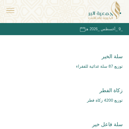
_9 _أغسطس _2026 هـ
سلة الخير
توزيع 87 سلة غذائية للفقراء
زكاة الفطر
توزيع 4200 زكاة فطر
سلة فاعل خير