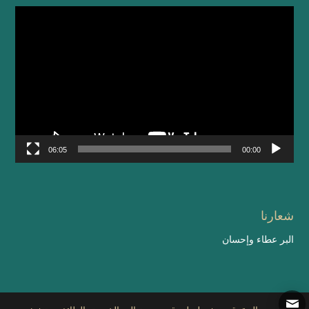
مشغل
الفيديو
06:05
00:00
شعارنا
البر عطاء وإحسان