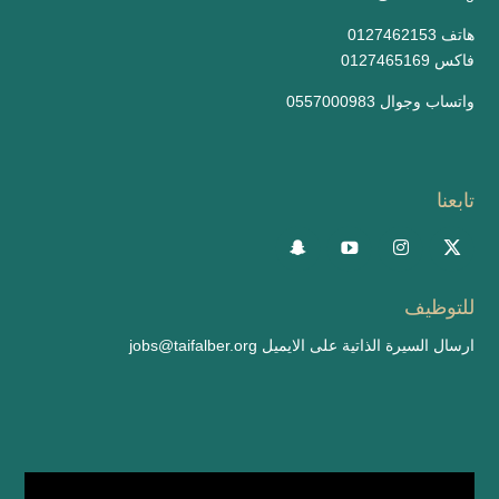
0127462153 هاتف
0127465169 فاكس
واتساب وجوال 0557000983
تابعنا
للتوظيف
ارسال السيرة الذاتية على الايميل
jobs@taifalber.org
مشغل