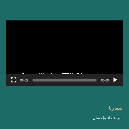
مشغل
الفيديو
06:05
00:00
شعارنا
البر عطاء وإحسان